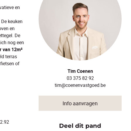
vatieve en
De keuken
oven en
ttegel. De
zich nog een
r van 12m²
ld terras
fietsen of
Tim Coenen
03 375 82 92
tim@coenenvastgoed.be
Info aanvragen
82.92
Deel dit pand