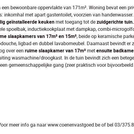
 een bewoonbare oppervlakte van 171m². Woning bevat een pri
rs: inkomhal met apart gastentoilet, voorzien van handenwasser.
dig geïnstalleerde keuken
met toegang tot de
zuidgerichte tuin.
bbele spoelbak, inductiekookplaat met dampkap, combi-microgolf
ime slaapkamers van 17m² en 15m²
, beide op keramische parke
pdouche, ligbad en dubbel lavabomeubel. Daarnaast bevindt er 
nog over een
ruime slaapkamer van 17m²
met
ensuite badkame
iting wasmachine/droogkast. In de tuin bevindt zich een betege
een gemeenschappelijke gang (zeer praktisch voor bijvoorbeeld 
. Voor meer info ga naar www.coenenvastgoed.be of bel 03/375.