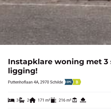
Instapklare woning met 3 
ligging!
Puttenhoflaan 4A, 2970 Schilde
3
2
171
m²
216
m²