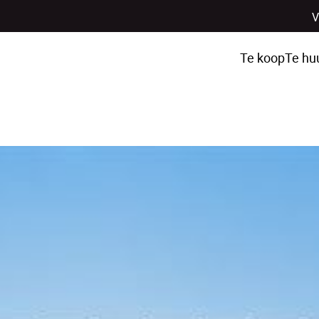
V
Te koop
Te hu