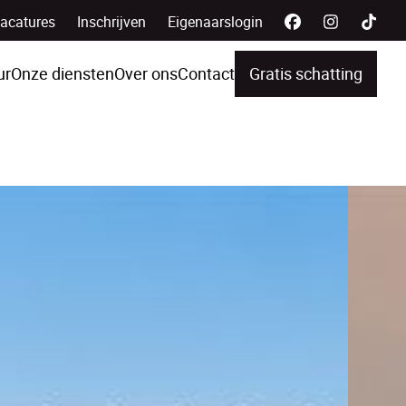
acatures
Inschrijven
Eigenaarslogin
ur
Onze diensten
Over ons
Contact
Gratis schatting