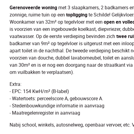
Gerenoveerde woning
met 3 slaapkamers, 2 badkamers en
zonnige, ruime tuin op een
topligging
te Schilde! Gelijkvloe
Woonkamer van 32m² op tegelvloer met een
open en volle
is voorzien van een ingebouwde koelkast, diepvriezer, du
vaatwasser. Op de eerste verdieping bevinden zich
twee ru
badkamer van 9m² op tegelvloer is uitgerust met een inloo
apart toilet in de nachthal. De tweede verdieping beschikt 
voorzien van douche, dubbel lavabomeubel, toilet en aanslu
van 30m² en is er nog een doorgang naar de straatkant via 
om vuilbakken te verplaatsen).
Extra:
- EPC: 154 KwH/m² (B-label)
- Watertoets: perceelscore A, gebouwscore A.
- Stedenbouwkundige informatie in aanvraag
- Maatregelenregister in aanvraag
Nabij school, winkels, autosnelweg, openbaar vervoer, etc