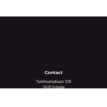
Contact
Turnhoutsebaan 328
2970 Schilde
03/375.82.92
info@coenenvastgoed.be