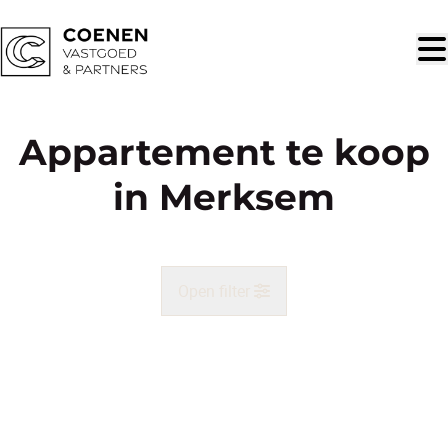
Ga naar hoofdinhoud
Appartement te koop
in Merksem
Open filter
Gemeente
Merksem (2170)
Remove
Kaartweergave