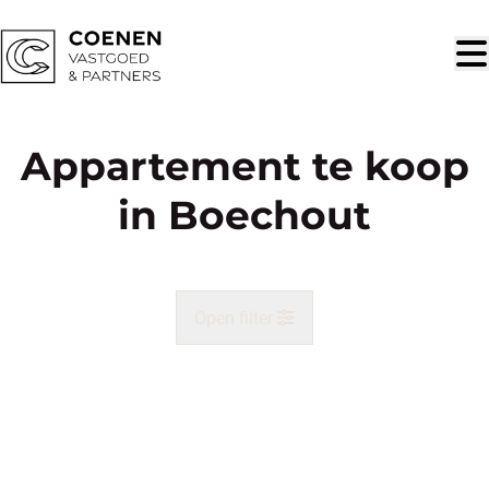
Ga naar hoofdinhoud
Appartement te koop
in Boechout
Open filter
Gemeente
NIEUW
Boechout (2530)
Remove
Kaartweergave