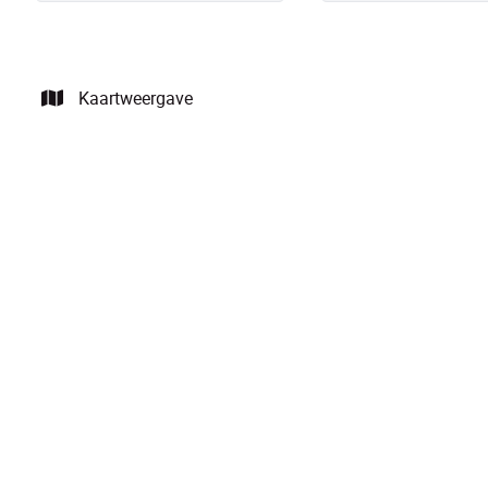
Kaartweergave
NIEUW
Instapklaar app. met 2 slpks op een