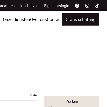
acatures
Inschrijven
Eigenaarslogin
ur
Onze diensten
Over ons
Contact
Gratis schatting
max
Zoeken