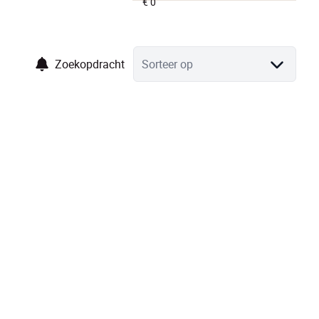
Zoekopdracht
Sorteer op
NIEUW
Riante woning, momenteel ingericht