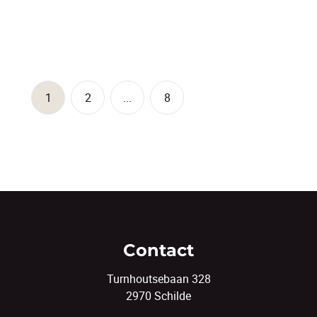
5
1
170
m²
78
m²
1
2
...
8
Contact
Turnhoutsebaan 328
2970 Schilde