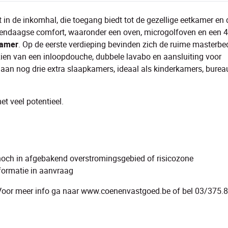
 in de inkomhal, die toegang biedt tot de gezellige eetkamer en 
edendaagse comfort, waaronder een oven, microgolfoven en een 4
kamer
. Op de eerste verdieping bevinden zich de ruime masterb
zien van een inloopdouche, dubbele lavabo en aansluiting voor
an nog drie extra slaapkamers, ideaal als kinderkamers, burea
t veel potentieel.
)
 noch in afgebakend overstromingsgebied of risicozone
formatie in aanvraag
. Voor meer info ga naar www.coenenvastgoed.be of bel 03/375.8