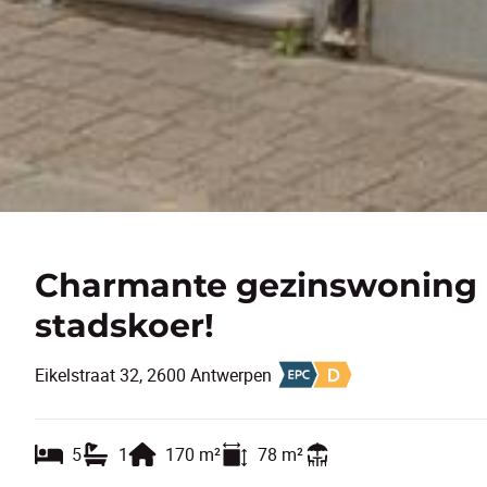
Charmante gezinswoning 
stadskoer!
Eikelstraat 32, 2600 Antwerpen
5
1
170
m²
78
m²