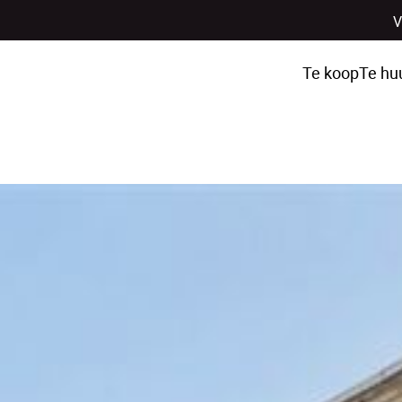
V
Te koop
Te hu