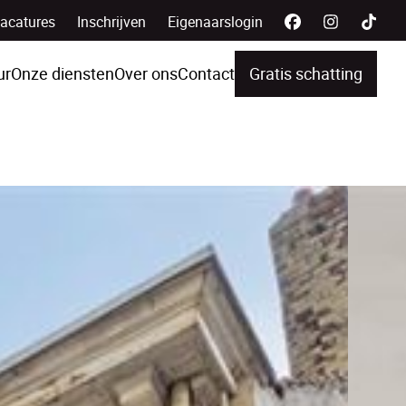
acatures
Inschrijven
Eigenaarslogin
ur
Onze diensten
Over ons
Contact
Gratis schatting