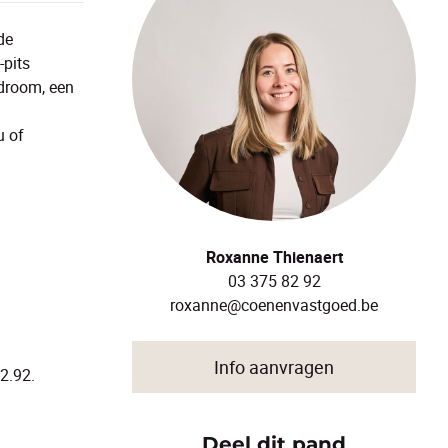
de
-pits
edroom, een
u of
Roxanne Thienaert
03 375 82 92
roxanne@coenenvastgoed.be
Info aanvragen
2.92.
Deel dit pand