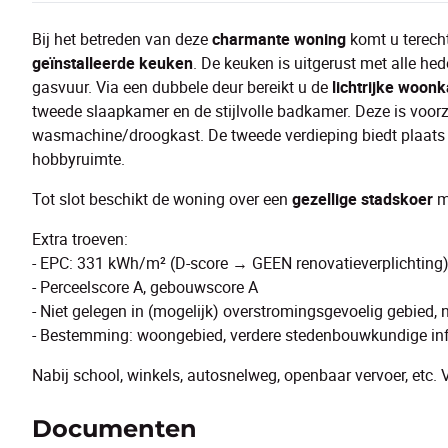
Bij het betreden van deze
charmante woning
komt u terecht
geïnstalleerde keuken
. De keuken is uitgerust met alle h
gasvuur. Via een dubbele deur bereikt u de
lichtrijke woon
tweede slaapkamer en de stijlvolle badkamer. Deze is voor
wasmachine/droogkast. De tweede verdieping biedt plaats a
hobbyruimte.
Tot slot beschikt de woning over een
gezellige stadskoer
me
Extra troeven:
- EPC: 331 kWh/m² (D-score → GEEN renovatieverplichting
- Perceelscore A, gebouwscore A
- Niet gelegen in (mogelijk) overstromingsgevoelig gebied,
- Bestemming: woongebied, verdere stedenbouwkundige in
Nabij school, winkels, autosnelweg, openbaar vervoer, etc
Documenten