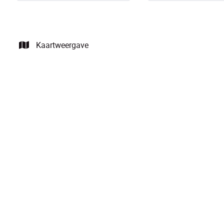
Kaartweergave
NIEUW
Instapklaar app. met 2 slpks op een