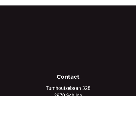
Contact
Turnhoutsebaan 328
2970 Schilde
03/375.82.92
info@coenenvastgoed.be
Volg ons
Facebook