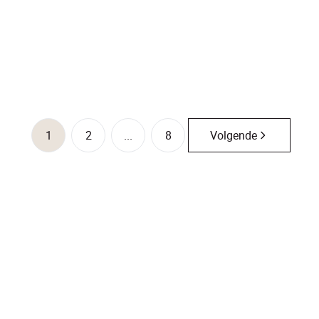
€ 420.000
3
1
118
m²
828
m²
1
1
2
...
8
Volgende