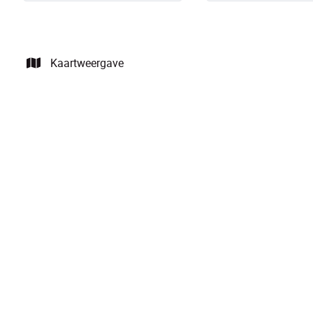
Kaartweergave
NIEUW
Instapklaar app. met 2 slpks op een