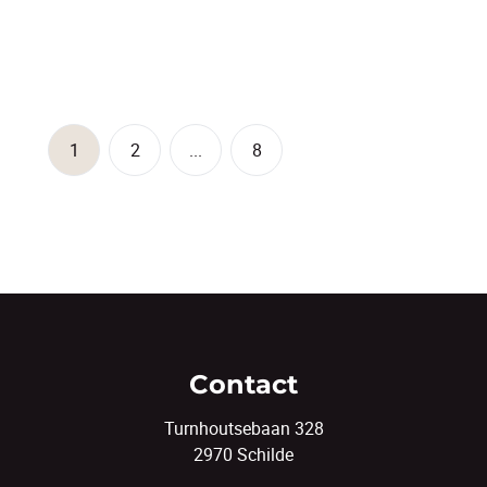
5
1
170
m²
78
m²
1
2
...
8
Contact
Turnhoutsebaan 328
2970 Schilde