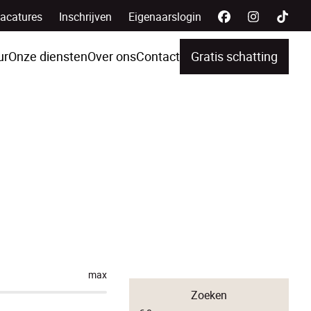
acatures
Inschrijven
Eigenaarslogin
ur
Onze diensten
Over ons
Contact
Gratis schatting
max
Zoeken