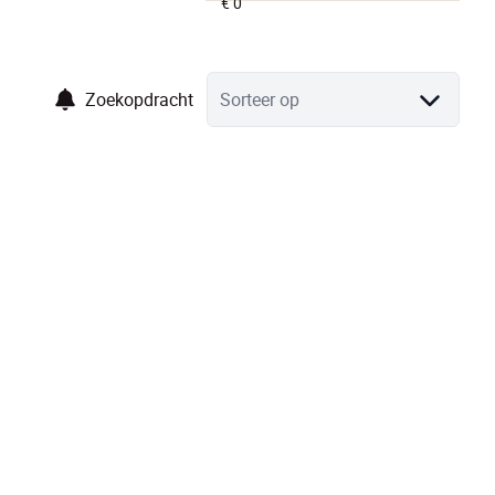
Zoekopdracht
Sorteer op
NIEUW
Riante woning, momenteel ingericht