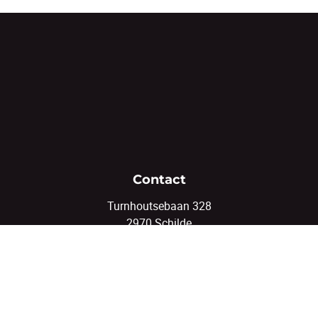
Contact
Turnhoutsebaan 328
2970 Schilde
03/375.82.92
info@coenenvastgoed.be
Volg ons
Facebook