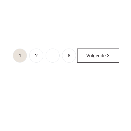
€ 420.000
3
1
118
m²
828
m²
1
1
2
...
8
Volgende