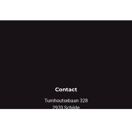
Contact
Turnhoutsebaan 328
2970 Schilde
03/375.82.92
info@coenenvastgoed.be