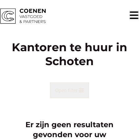
Ga naar hoofdinhoud
Kantoren te huur in
Schoten
Open filter
Gemeente
Schoten (2900)
Er zijn geen resultaten
Remove
Kaartweergave
gevonden voor uw