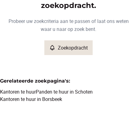
Type
zoekopdracht.
Kantoren
Zoekopdracht
Sorteer op
Remove
Probeer uw zoekcriteria aan te passen of laat ons weten
waar u naar op zoek bent.
Meer criteria
Zoekopdracht
Min. budget
Gerelateerde zoekpagina's
:
Max. budget
Kantoren te huur
Panden te huur in Schoten
Kantoren te huur in Borsbeek
Zoeken