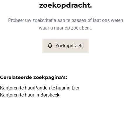
Type
zoekopdracht.
Kantoren
Zoekopdracht
Sorteer op
Remove
Probeer uw zoekcriteria aan te passen of laat ons weten
waar u naar op zoek bent.
Meer criteria
Zoekopdracht
Min. budget
Gerelateerde zoekpagina's
:
Max. budget
Kantoren te huur
Panden te huur in Lier
Kantoren te huur in Borsbeek
Zoeken