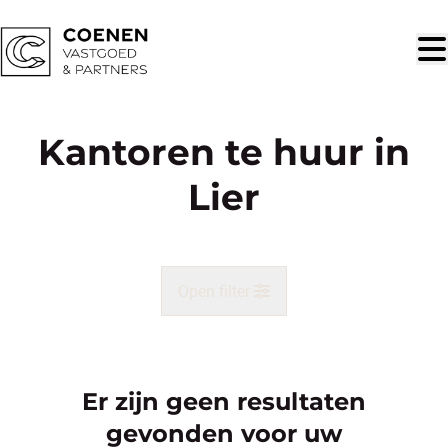
Ga naar hoofdinhoud
Kantoren te huur in
Lier
Open filter
Gemeente
Lier (2500)
Er zijn geen resultaten
Remove
Kaartweergave
gevonden voor uw