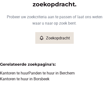
Type
zoekopdracht.
Kantoren
Zoekopdracht
Sorteer op
Remove
Probeer uw zoekcriteria aan te passen of laat ons weten
waar u naar op zoek bent.
Meer criteria
Zoekopdracht
Min. budget
Gerelateerde zoekpagina's
:
Max. budget
Kantoren te huur
Panden te huur in Berchem
Kantoren te huur in Borsbeek
Zoeken