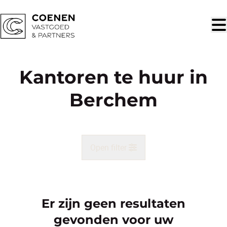
Ga naar hoofdinhoud
Kantoren te huur in
Berchem
Open filter
Gemeente
Berchem (2600)
Er zijn geen resultaten
Remove
Kaartweergave
gevonden voor uw