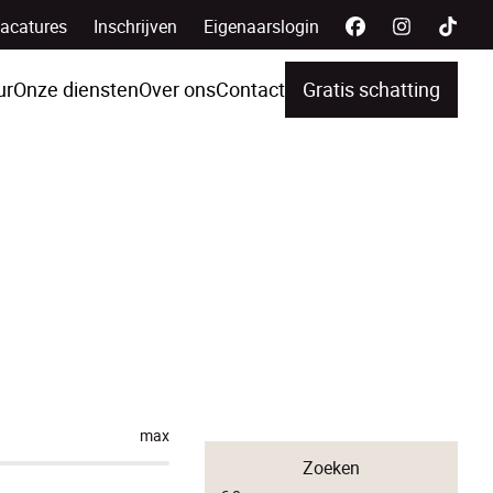
acatures
Inschrijven
Eigenaarslogin
ur
Onze diensten
Over ons
Contact
Gratis schatting
max
Zoeken