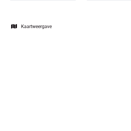
Kaartweergave
OPTIE
IN OPTIE!!