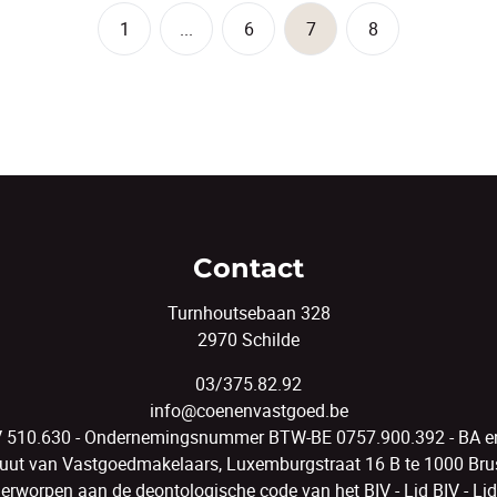
1
...
6
7
8
Contact
Turnhoutsebaan 328
2970 Schilde
03/375.82.92
info@coenenvastgoed.be
V 510.630 - Ondernemingsnummer BTW-BE 0757.900.392 - BA en 
tuut van Vastgoedmakelaars, Luxemburgstraat 16 B te 1000 Brus
erworpen aan de
deontologische code van het BIV
- Lid BIV - Li