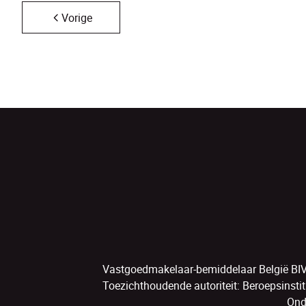
Vorige
Vastgoedmakelaar-bemiddelaar België BI
Toezichthoudende autoriteit: Beroepsinsti
Ond