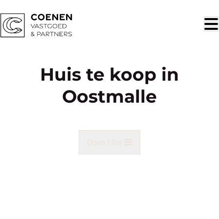
Ga naar hoofdinhoud
Huis te koop in
Oostmalle
Open filter
Gemeente
Malle (2390)
Remove
Kaartweergave