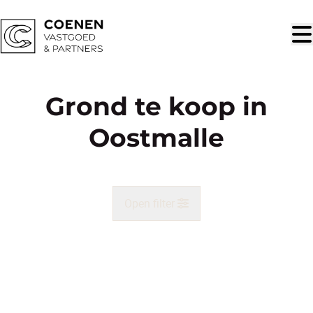
Ga naar hoofdinhoud
Grond te koop in
Oostmalle
Open filter
Gemeente
Malle (2390)
Remove
Kaartweergave