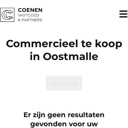
Ga naar hoofdinhoud
Commercieel te koop
in Oostmalle
Open filter
Gemeente
Malle (2390)
Er zijn geen resultaten
Remove
Kaartweergave
gevonden voor uw