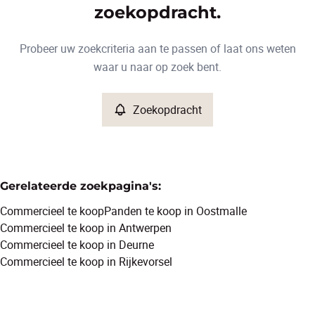
Type
zoekopdracht.
Commercieel
Zoekopdracht
Sorteer op
Remove
Probeer uw zoekcriteria aan te passen of laat ons weten
waar u naar op zoek bent.
Meer criteria
Zoekopdracht
Min. budget
Gerelateerde zoekpagina's
:
Max. budget
Commercieel te koop
Panden te koop in Oostmalle
Commercieel te koop in Antwerpen
Commercieel te koop in Deurne
Commercieel te koop in Rijkevorsel
Zoeken