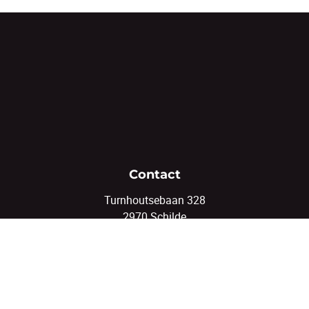
Contact
Turnhoutsebaan 328
2970 Schilde
03/375.82.92
info@coenenvastgoed.be
Volg ons
Facebook