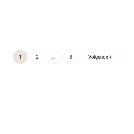
€ 420.000
3
1
118
m²
828
m²
1
1
2
...
8
Volgende