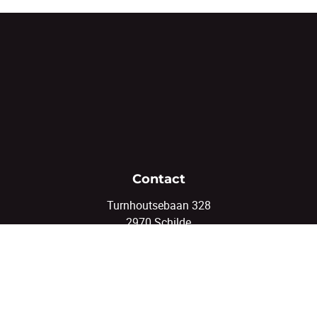
Contact
Turnhoutsebaan 328
2970 Schilde
03/375.82.92
info@coenenvastgoed.be
Volg ons
Facebook