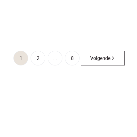
€ 420.000
3
1
118
m²
828
m²
1
1
2
...
8
Volgende