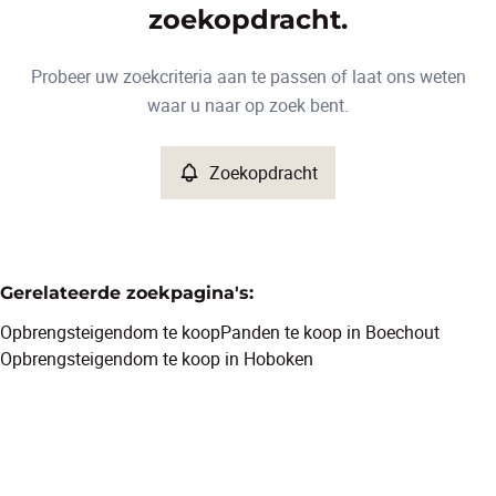
Type
zoekopdracht.
Opbrengsteigendom
Zoekopdracht
Sorteer op
Remove
Probeer uw zoekcriteria aan te passen of laat ons weten
waar u naar op zoek bent.
Meer criteria
Zoekopdracht
Min. budget
Gerelateerde zoekpagina's
:
Max. budget
Opbrengsteigendom te koop
Panden te koop in Boechout
Opbrengsteigendom te koop in Hoboken
Zoeken