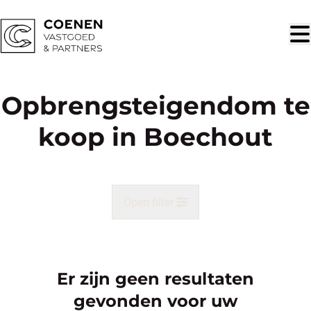
Ga naar hoofdinhoud
Opbrengsteigendom te
koop in Boechout
Open filter
Gemeente
Boechout (2530)
Er zijn geen resultaten
Remove
Kaartweergave
gevonden voor uw