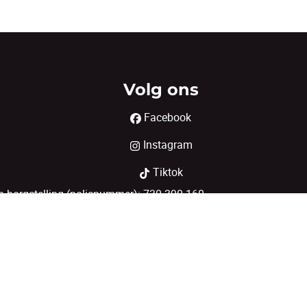
Volg ons
Facebook
Instagram
Tiktok
borgstelling (polisnummer): 730.390.160
sel - Tel: 02/505.38.50 Email: info@biv.be
d CIB