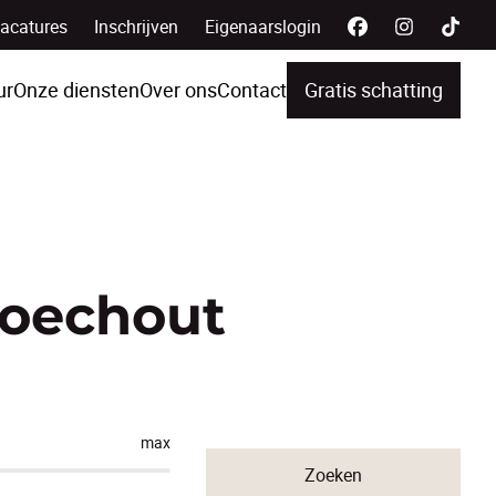
acatures
Inschrijven
Eigenaarslogin
ur
Onze diensten
Over ons
Contact
Gratis schatting
Boechout
max
Zoeken