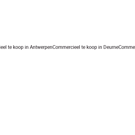
el te koop in Antwerpen
Commercieel te koop in Deurne
Commerc