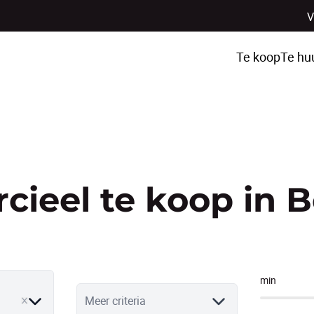
V
Te koop
Te hu
ieel te koop in 
min
ve
Meer criteria