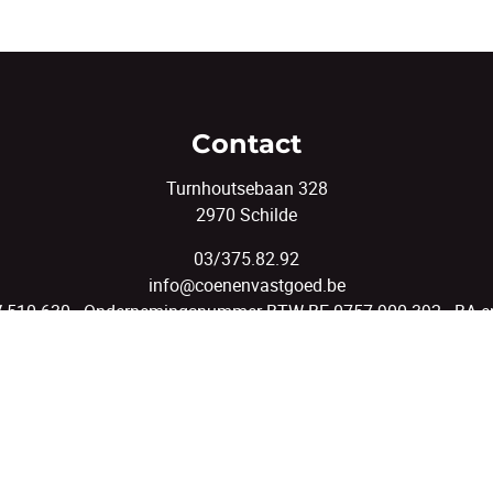
Contact
Turnhoutsebaan 328
2970 Schilde
03/375.82.92
info@coenenvastgoed.be
V 510.630 - Ondernemingsnummer BTW-BE 0757.900.392 - BA en 
tuut van Vastgoedmakelaars, Luxemburgstraat 16 B te 1000 Brus
erworpen aan de
deontologische code van het BIV
- Lid BIV - Li