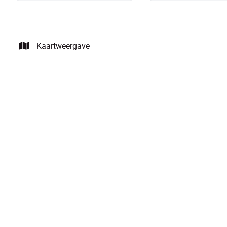
Kaartweergave
NIEUW
Instapklaar app. met 2 slpks op een