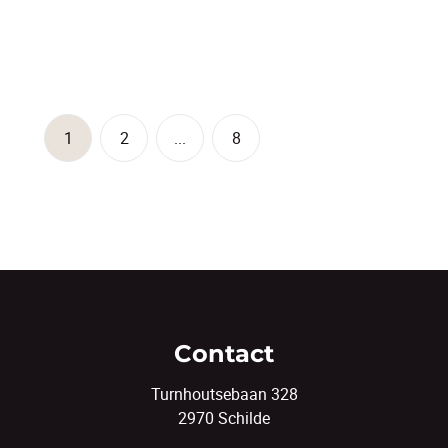
5
1
170
m²
78
m²
1
2
...
8
Contact
Turnhoutsebaan 328
2970 Schilde