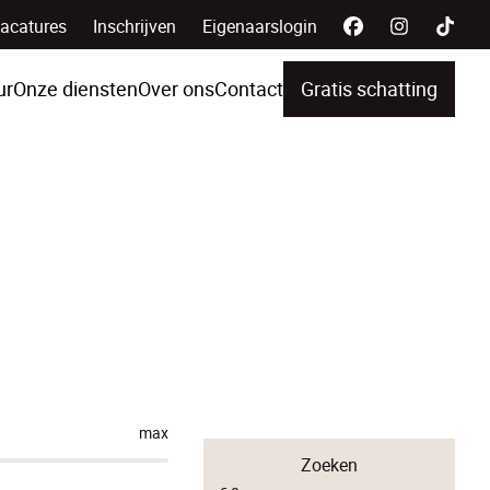
acatures
Inschrijven
Eigenaarslogin
ur
Onze diensten
Over ons
Contact
Gratis schatting
max
Zoeken