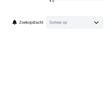
Zoekopdracht
Sorteer op
NIEUW
Riante woning, momenteel ingericht