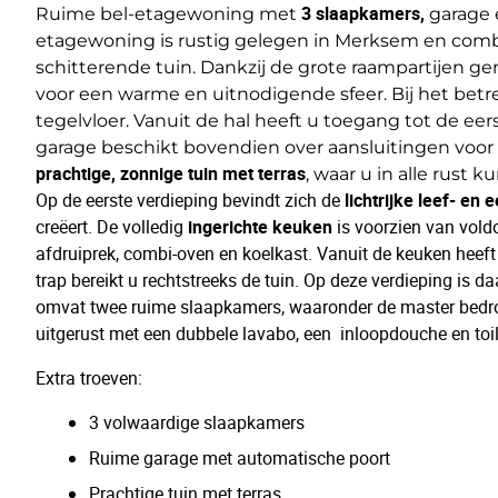
Ruime bel-etagewoning met
3 slaapkamers,
garage 
etagewoning is rustig gelegen in Merksem en com
schitterende tuin. Dankzij de grote raampartijen gen
voor een warme en uitnodigende sfeer. Bij het bet
tegelvloer. Vanuit de hal heeft u toegang tot de ee
garage beschikt bovendien over aansluitingen voor
prachtige, zonnige tuin met terras
, waar u in alle rust 
Op de eerste verdieping bevindt zich de
lichtrijke leef- en 
creëert. De volledig
ingerichte keuken
is voorzien van vold
afdruiprek, combi-oven en koelkast. Vanuit de keuken heeft 
trap bereikt u rechtstreeks de tuin. Op deze verdieping is 
omvat twee ruime slaapkamers, waaronder de master bedroo
uitgerust met een dubbele lavabo, een inloopdouche en toil
Extra troeven:
3 volwaardige slaapkamers
Ruime garage met automatische poort
Prachtige tuin met terras