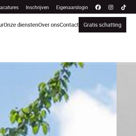
acatures
Inschrijven
Eigenaarslogin
ur
Onze diensten
Over ons
Contact
Gratis schatting