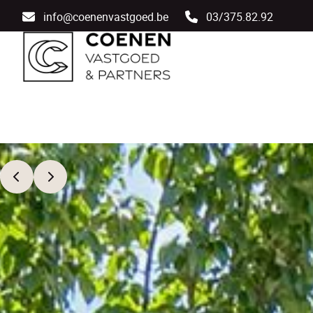
Ga naar hoofdinhoud
info@coenenvastgoed.be
03/375.82.92