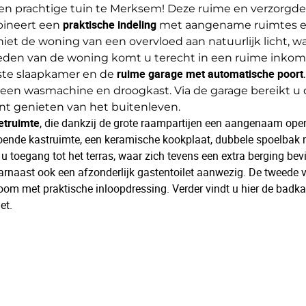
en prachtige tuin te Merksem! Deze ruime en verzorgde
bineert een
praktische indeling
met aangename ruimtes e
iet de woning van een overvloed aan natuurlijk licht, wa
reden van de woning komt u terecht in een ruime inkom
rste slaapkamer en de
ruime garage met automatische poort
 een wasmachine en droogkast. Via de garage bereikt u
kunt genieten van het buitenleven.
eetruimte
, die dankzij de grote raampartijen een aangenaam ope
oende kastruimte, een keramische kookplaat, dubbele spoelbak 
u toegang tot het terras, waar zich tevens een extra berging bev
daarnaast ook een afzonderlijk gastentoilet aanwezig. De tweede 
m met praktische inloopdressing. Verder vindt u hier de badka
et.