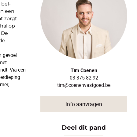
 bel-
n een
t zorgt
hal op
. De
 de
n gevoel
met
indt. Via een
Tim Coenen
verdieping
03 375 82 92
mer,
tim@coenenvastgoed.be
Info aanvragen
Deel dit pand