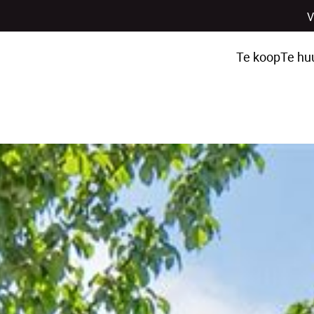
V
Te koop
Te hu