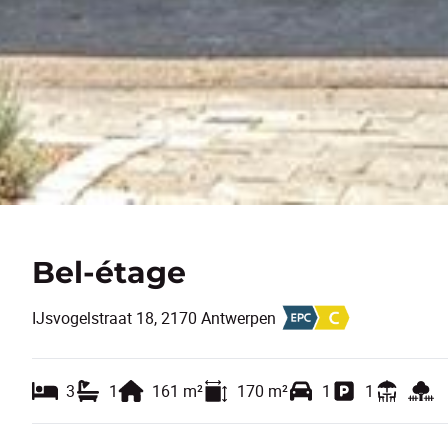
Bel-étage
IJsvogelstraat 18, 2170 Antwerpen
3
1
161
m²
170
m²
1
1