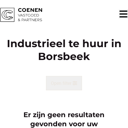
Ga naar hoofdinhoud
Industrieel te huur in
Borsbeek
Open filter
Gemeente
Borsbeek (2150)
Er zijn geen resultaten
Remove
Kaartweergave
gevonden voor uw