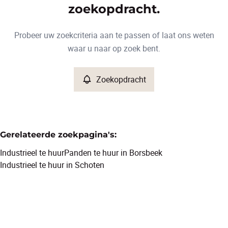
Type
zoekopdracht.
Industrieel
Zoekopdracht
Sorteer op
Remove
Probeer uw zoekcriteria aan te passen of laat ons weten
waar u naar op zoek bent.
Meer criteria
Zoekopdracht
Min. budget
Gerelateerde zoekpagina's
:
Max. budget
Industrieel te huur
Panden te huur in Borsbeek
Industrieel te huur in Schoten
Zoeken