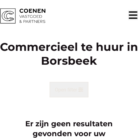
Ga naar hoofdinhoud
Commercieel te huur in
Borsbeek
Open filter
Gemeente
Borsbeek (2150)
Er zijn geen resultaten
Remove
Kaartweergave
gevonden voor uw