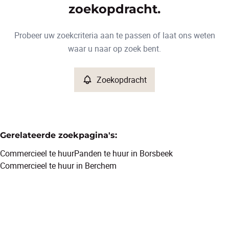
Type
zoekopdracht.
Commercieel
Zoekopdracht
Sorteer op
Remove
Probeer uw zoekcriteria aan te passen of laat ons weten
waar u naar op zoek bent.
Meer criteria
Zoekopdracht
Min. budget
Gerelateerde zoekpagina's
:
Max. budget
Commercieel te huur
Panden te huur in Borsbeek
Commercieel te huur in Berchem
Zoeken